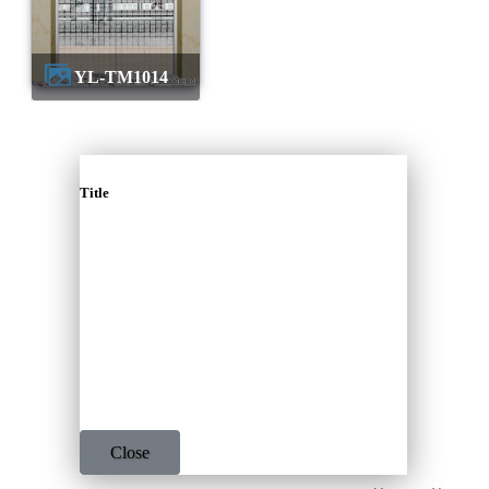
YL-TM1014
Title
Close