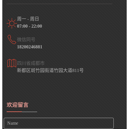
周一 - 周日
07:00 - 22:00
微信同号
18200246881
四川省成都市
新都区斑竹园街道竹园大道811号
欢迎留言