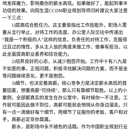
地发挥魔力，影响着你的薪水高低。如果做好了，能起到事半
功倍的效果。向阳生涯CCDM职业规划导师闫岭建议大家注意
一下三点：
1)提高综合胜任力。这主要是指出工作技能外，职场人需
要从言行举止、对待工作的态度、办公室人际交往中传递出
“我是一个积极的人”这样的信息，负责任的对待工作，克服得
过且过的惰性，多从主人翁的角度来做工作，做事有担当，以
此全面提高职业素养和综合能力。
2)培养良好的心态，从减少抱怨开始。工作中十有八九是
不如意的事，正视问题，积极寻找解决问题的方案，而不是坐
等问题继续恶化，更不是抱怨。
3)细节，也决定着高薪。核心竞争力是决定薪水高低的首
要因素，想要高薪“可持续”，那么只有靠细节取胜。以上的小
案例，全部都真实的发生在办公室中，有时候你一不注意。工
作就可能因此做不到位，高薪可能就会悄悄从你身边溜走。只
有一点一滴做好每个细节，用细节了征服你的老板、客户和对
手，高薪必定非你莫属。
薪水，是职场中永不褪色的话题。作为中国职业规划行业