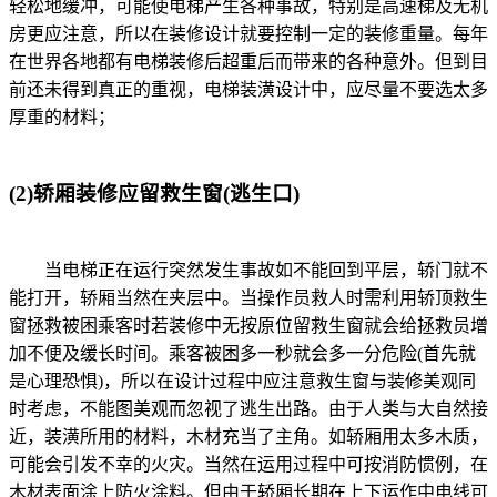
轻松地缓冲，可能使电梯产生各种事故，特别是高速梯及无机
房更应注意，所以在装修设计就要控制一定的装修重量。每年
在世界各地都有电梯装修后超重后而带来的各种意外。但到目
前还未得到真正的重视，电梯装潢设计中，应尽量不要选太多
厚重的材料；
(2)轿厢装修应留救生窗(逃生口)
当电梯正在运行突然发生事故如不能回到平层，轿门就不
能打开，轿厢当然在夹层中。当操作员救人时需利用轿顶救生
窗拯救被困乘客时若装修中无按原位留救生窗就会给拯救员增
加不便及缓长时间。乘客被困多一秒就会多一分危险(首先就
是心理恐惧)，所以在设计过程中应注意救生窗与装修美观同
时考虑，不能图美观而忽视了逃生出路。由于人类与大自然接
近，装潢所用的材料，木材充当了主角。如轿厢用太多木质，
可能会引发不幸的火灾。当然在运用过程中可按消防惯例，在
木材表面涂上防火涂料。但由于轿厢长期在上下运作中电线可