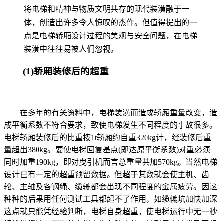
将电梯和精神与物质文明共存的现代装潢融于一
体，创造出许多令人惊叹的杰作。但值得提出的一
点是电梯轿厢设计过程的美观与安全问题，在电梯
装潢中往往易被人们忽视。
(1)轿厢装修后的超重
在多年的有关资料中，电梯装潢而造成轿厢重量改变，造
成平衡系数不符合要求，致使电梯发生不同程度的事故很多。
电梯轿厢装修后的比重按1t轿厢约自重320kg计，经装修后重
量超出380kg。要使电梯回复基点(即达原平衡系数)对重必须
同时加重190kg，即对曳引机而言总重量共加570kg。当然电梯
设计已有一定的超重预留数据。但超于其数就会使主机、齿
轮、主轴及各钢绳、缆辘都会出现不同程度的金属疲劳。因这
种种的后果用任何测试工具都起不了作用。如缆辘坑加快加深
这点就只能凭经验判断，电梯自身超重，使电梯运行中无一秒