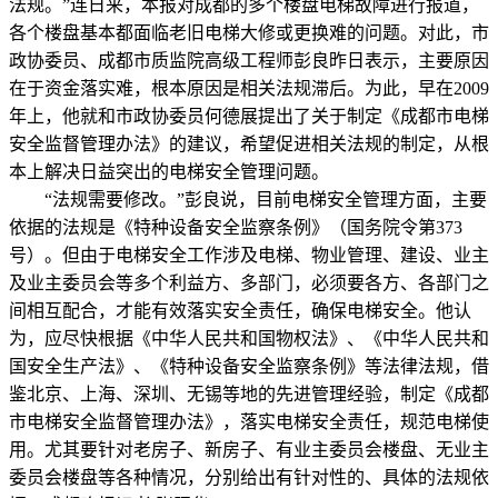
法规。”连日来，本报对成都的多个楼盘电梯故障进行报道，
各个楼盘基本都面临老旧电梯大修或更换难的问题。对此，市
政协委员、成都市质监院高级工程师彭良昨日表示，主要原因
在于资金落实难，根本原因是相关法规滞后。为此，早在2009
年上，他就和市政协委员何德展提出了关于制定《成都市电梯
安全监督管理办法》的建议，希望促进相关法规的制定，从根
本上解决日益突出的电梯安全管理问题。
“法规需要修改。”彭良说，目前电梯安全管理方面，主要
依据的法规是《特种设备安全监察条例》（国务院令第373
号）。但由于电梯安全工作涉及电梯、物业管理、建设、业主
及业主委员会等多个利益方、多部门，必须要各方、各部门之
间相互配合，才能有效落实安全责任，确保电梯安全。他认
为，应尽快根据《中华人民共和国物权法》、《中华人民共和
国安全生产法》、《特种设备安全监察条例》等法律法规，借
鉴北京、上海、深圳、无锡等地的先进管理经验，制定《成都
市电梯安全监督管理办法》，落实电梯安全责任，规范电梯使
用。尤其要针对老房子、新房子、有业主委员会楼盘、无业主
委员会楼盘等各种情况，分别给出有针对性的、具体的法规依