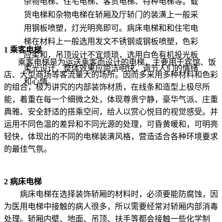
杂物电梯、住宅电梯、客货电梯、特种电梯等。载
货电梯和杂物电梯在轿厢及厅轿门的装潢上一般采
用钢板喷塑，灯光明亮即可。病床电梯和和住宅电
梯在材料上一般选用发文不锈钢或钢板喷塑，色彩
1 乘客电梯
应柔和，吊顶设计不宜烦琐，选用白色有机投光板
乘客电梯是为运送乘客而设计的电梯，主要用于宾馆、饭
柔光设计，整体效果应简洁明快，调节人们的情绪
店、大型商场等客流量大的场所。因而多采用多种材料和色彩
和心情。
的组合，极为讲究的内部装饰材质，在线条和造型上极尽所
能，着重在每一个细微之处，体现尊贵宁静，豪华气派、庄重
典雅、安全舒适的搭乘空间，给人以赏心悦目的视觉感受。并
运用不同色温的差异和不同光源的处理，可昏黄暖和，可明亮
轻快，体现出的不同的电梯装潢风格，营造适合各种环境要求
的最佳气氛。
2 病床电梯
病床电梯在选择装饰轿厢的材料时，必须要能防腐蚀，因
为医用电梯中接触的病人很多，所以需要经常对轿厢内部消毒
处理。轿厢内壁、地面、吊顶、扶手等都会接触一些化学制