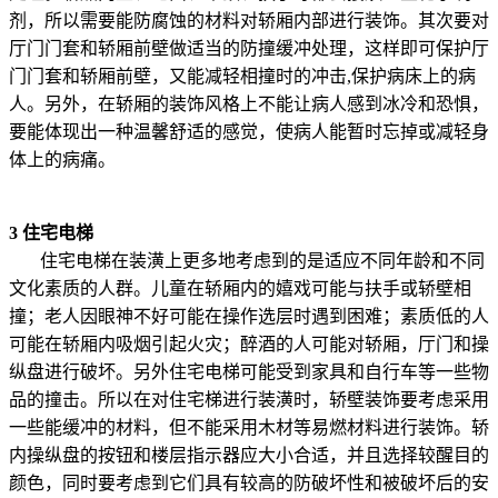
剂，所以需要能防腐蚀的材料对轿厢内部进行装饰。其次要对
厅门门套和轿厢前壁做适当的防撞缓冲处理，这样即可保护厅
门门套和轿厢前壁，又能减轻相撞时的冲击,保护病床上的病
人。另外，在轿厢的装饰风格上不能让病人感到冰冷和恐惧，
要能体现出一种温馨舒适的感觉，使病人能暂时忘掉或减轻身
体上的病痛。
3 住宅电梯
住宅电梯在装潢上更多地考虑到的是适应不同年龄和不同
文化素质的人群。儿童在轿厢内的嬉戏可能与扶手或轿壁相
撞；老人因眼神不好可能在操作选层时遇到困难；素质低的人
可能在轿厢内吸烟引起火灾；醉酒的人可能对轿厢，厅门和操
纵盘进行破坏。另外住宅电梯可能受到家具和自行车等一些物
品的撞击。所以在对住宅梯进行装潢时，轿壁装饰要考虑采用
一些能缓冲的材料，但不能采用木材等易燃材料进行装饰。轿
内操纵盘的按钮和楼层指示器应大小合适，并且选择较醒目的
颜色，同时要考虑到它们具有较高的防破坏性和被破坏后的安