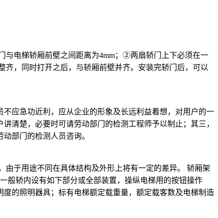
与电梯轿厢前壁之间距离为4mm；②两扇轿门上下必须在一
整齐，同时打开之后，与轿厢前壁并齐。安装完轿门后，可以
不应急功近利，应从企业的形象及长远利益着想，对用户的一
户讲清楚，必要时可请劳动部门的检测工程师予以制止；其三，
劳动部门的检测人员咨询。
由于用途不同在具体结构及外形上将有一定的差异。 轿厢架
：一般轿内设有如下部分或全部装置，操纵电梯用的按钮操作
明度的照明器具；标有电梯额定载重量，额定载客数及电梯制造