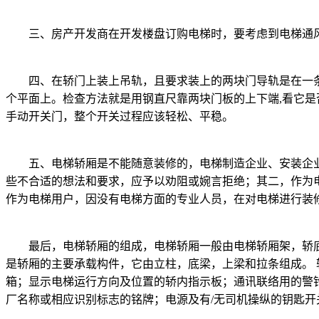
三、房产开发商在开发楼盘订购电梯时，要考虑到电梯通风
四、在轿门上装上吊轨，且要求装上的两块门导轨是在一条直
个平面上。检查方法就是用钢直尺靠两块门板的上下端,看它
手动开关门，整个开关过程应该轻松、平稳。
五、电梯轿厢是不能随意装修的，电梯制造企业、安装企业
些不合适的想法和要求，应予以劝阻或婉言拒绝；其二，作为
作为电梯用户，因没有电梯方面的专业人员，在对电梯进行装
最后，电梯轿厢的组成，电梯轿厢一般由电梯轿厢架，轿底，
是轿厢的主要承载构件，它由立柱，底梁，上梁和拉条组成。 
箱；显示电梯运行方向及位置的轿内指示板；通讯联络用的警
厂名称或相应识别标志的铭牌；电源及有/无司机操纵的钥匙开