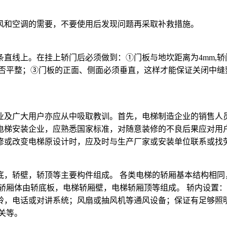
和空调的需要，不要使用后发现问题再采取补救措施。
线上。在挂上轿门后必须做到：①门板与地坎距离为4mm,轿门
是否平整；③门板的正面、侧面必须垂直，这样才能保证关闭中缝
及广大用户亦应从中吸取教训。首先，电梯制造企业的销售人员
电梯安装企业，应熟悉国家标准，对随意装修的不良后果应对用
修或改变电梯原设计时，应及时与生产厂家或安装单位联系或找
轿壁，轿顶等主要构件组成。 各类电梯的轿厢基本结构相同，
轿厢体由轿底板，电梯轿厢壁，电梯轿厢顶等组成。 轿内设置
铃，电话或对讲系统；风扇或抽风机等通风设备；保证有足够照
关等。