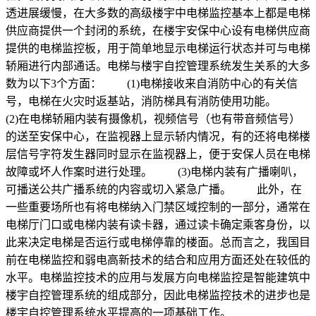
透进展缓慢，在大多数的高级楼宇中电梯监控基本上都是电梯
供应商提供一个封闭的系统，在楼宇安保中心设有电梯供应商
提供的电梯监控板，用于简单地显示电梯运行状态并可与电梯
轿厢进行内部通话。电梯与楼宇自控管理系统发生关系的大多
数为以下3个方面： (1)电梯接收来自消防中心的有关信
号，电梯在火灾时返基站，消防梯具有消防使用功能。
(2)在电梯轿厢内装有摄像机，视频信号（也有带音频信号）
的送至安保中心，在监视器上显示轿内情况，有的还将电梯楼
层信号字符发生器同时显示在监视器上，便于安保人员在电梯
故障或坏人作案时进行处理。 (3)电梯内装有广播喇叭，
可播送公共广播系统的内容或切入紧急广播。 此外，在
一些重要场所也有将电梯纳入门禁区域控制的一部分，通常在
电梯厅门口或电梯内装有读卡器，通过读卡确定乘客身份，以
此来决定电梯是否运行或电梯停靠的楼面。总而言之，我国目
前在电梯监控和弱电高新技术的结合和应用方面还处在较低的
水平。电梯监控技术的应用与发展方向电梯监控是智能建筑中
楼宇自控管理系统的组成部分，因此电梯监控技术的进步也是
楼宇自控管理系统水平提高的一项基础工作。