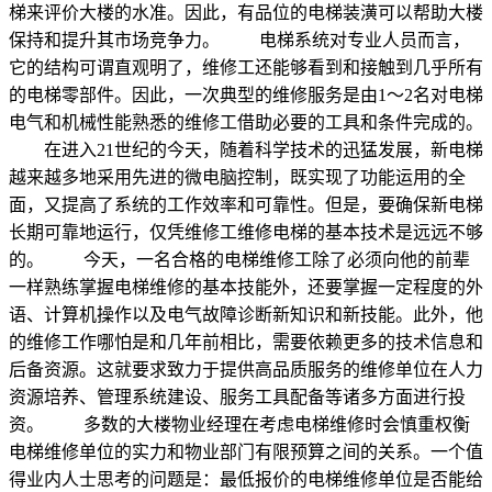
梯来评价大楼的水准。因此，有品位的电梯装潢可以帮助大楼
保持和提升其市场竞争力。 电梯系统对专业人员而言，
它的结构可谓直观明了，维修工还能够看到和接触到几乎所有
的电梯零部件。因此，一次典型的维修服务是由1～2名对电梯
电气和机械性能熟悉的维修工借助必要的工具和条件完成的。
在进入21世纪的今天，随着科学技术的迅猛发展，新电梯
越来越多地采用先进的微电脑控制，既实现了功能运用的全
面，又提高了系统的工作效率和可靠性。但是，要确保新电梯
长期可靠地运行，仅凭维修工维修电梯的基本技术是远远不够
的。 今天，一名合格的电梯维修工除了必须向他的前辈
一样熟练掌握电梯维修的基本技能外，还要掌握一定程度的外
语、计算机操作以及电气故障诊断新知识和新技能。此外，他
的维修工作哪怕是和几年前相比，需要依赖更多的技术信息和
后备资源。这就要求致力于提供高品质服务的维修单位在人力
资源培养、管理系统建设、服务工具配备等诸多方面进行投
资。 多数的大楼物业经理在考虑电梯维修时会慎重权衡
电梯维修单位的实力和物业部门有限预算之间的关系。一个值
得业内人士思考的问题是：最低报价的电梯维修单位是否能给