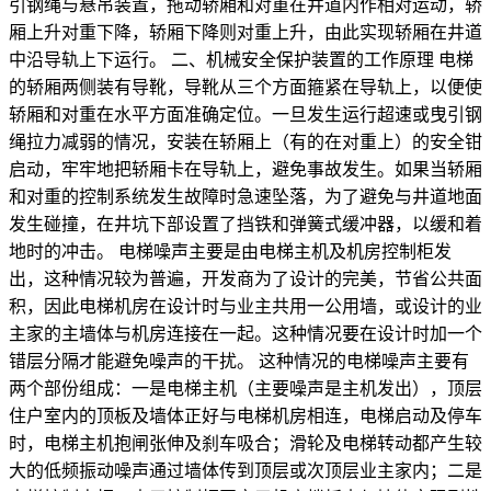
引钢绳与悬吊装置，拖动轿厢和对重在井道内作相对运动，轿
厢上升对重下降，轿厢下降则对重上升，由此实现轿厢在井道
中沿导轨上下运行。 二、机械安全保护装置的工作原理 电梯
的轿厢两侧装有导靴，导靴从三个方面箍紧在导轨上，以便使
轿厢和对重在水平方面准确定位。一旦发生运行超速或曳引钢
绳拉力减弱的情况，安装在轿厢上（有的在对重上）的安全钳
启动，牢牢地把轿厢卡在导轨上，避免事故发生。如果当轿厢
和对重的控制系统发生故障时急速坠落，为了避免与井道地面
发生碰撞，在井坑下部设置了挡铁和弹簧式缓冲器，以缓和着
地时的冲击。 电梯噪声主要是由电梯主机及机房控制柜发
出，这种情况较为普遍，开发商为了设计的完美，节省公共面
积，因此电梯机房在设计时与业主共用一公用墙，或设计的业
主家的主墙体与机房连接在一起。这种情况要在设计时加一个
错层分隔才能避免噪声的干扰。 这种情况的电梯噪声主要有
两个部份组成：一是电梯主机（主要噪声是主机发出），顶层
住户室内的顶板及墙体正好与电梯机房相连，电梯启动及停车
时，电梯主机抱闸张伸及刹车吸合；滑轮及电梯转动都产生较
大的低频振动噪声通过墙体传到顶层或次顶层业主家内；二是