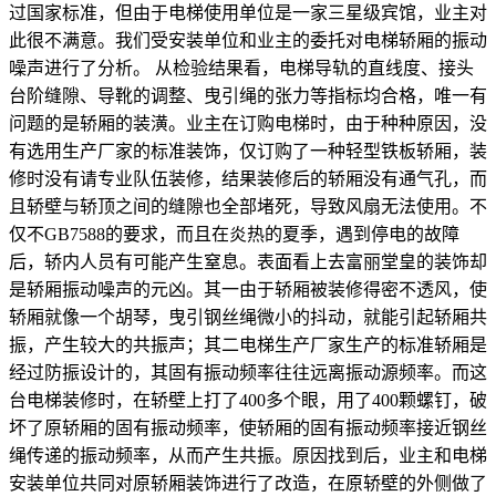
过国家标准，但由于电梯使用单位是一家三星级宾馆，业主对
此很不满意。我们受安装单位和业主的委托对电梯轿厢的振动
噪声进行了分析。 从检验结果看，电梯导轨的直线度、接头
台阶缝隙、导靴的调整、曳引绳的张力等指标均合格，唯一有
问题的是轿厢的装潢。业主在订购电梯时，由于种种原因，没
有选用生产厂家的标准装饰，仅订购了一种轻型铁板轿厢，装
修时没有请专业队伍装修，结果装修后的轿厢没有通气孔，而
且轿壁与轿顶之间的缝隙也全部堵死，导致风扇无法使用。不
仅不GB7588的要求，而且在炎热的夏季，遇到停电的故障
后，轿内人员有可能产生窒息。表面看上去富丽堂皇的装饰却
是轿厢振动噪声的元凶。其一由于轿厢被装修得密不透风，使
轿厢就像一个胡琴，曳引钢丝绳微小的抖动，就能引起轿厢共
振，产生较大的共振声；其二电梯生产厂家生产的标准轿厢是
经过防振设计的，其固有振动频率往往远离振动源频率。而这
台电梯装修时，在轿壁上打了400多个眼，用了400颗螺钉，破
坏了原轿厢的固有振动频率，使轿厢的固有振动频率接近钢丝
绳传递的振动频率，从而产生共振。原因找到后，业主和电梯
安装单位共同对原轿厢装饰进行了改造，在原轿壁的外侧做了