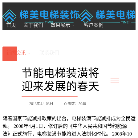
18200246881
7x24小时全国服务
首页
关于我们
效果展示
客户案例
新闻资讯
联系我们
节能电梯装潢将
迎来发展的春天
2013年4月03日
点击数：5040
随着国家节能减排政策的出台，电梯装潢节能减排成为全民运
动。 2008年4月1日，修订后的《中华人民共和国节约能源
法》正式施行，电梯装潢节能将进入法制化时代。 2008年10