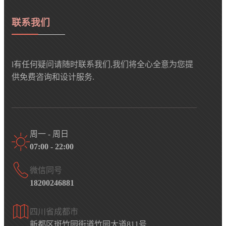
联系我们
l有任何疑问请随时联系我们,我们将全心全意为您提
供免费咨询和设计服务.
周一 - 周日
07:00 - 22:00
微信同号
18200246881
四川省成都市
新都区斑竹园街道竹园大道811号