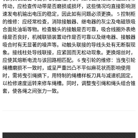
传动，应检查传动带是否磨损或损坏，这些情况均直接影响测
速发电机输出电压的稳定，因此如有问题必须更换。 5 控制柜
的维修：应经常检查，消除接触器、继电器的灰尘及电磁铁吸
合面处油垢等物。检查触头的接触是否可靠，吸合线圈外表绝
缘是否良好，机械联锁装置动作是否可靠以及继电器、接触器
吸合时有无显著的噪声等。动触头联接的导线头处有无断裂现
象。接线柱处导线联接，应紧固而无松动现象。更换熔丝时，
应使其熔断电流与该回路相匹配。 6 曳引轮的维修：当曳引轮
绳槽磨损不一致时，或呈严重凹凸不平似麻花状而影响使用
时，需将曳引绳摘下，用特制的绳槽样板刀具与减速机固定，
以检修速度运转来修车绳槽。同时，调整曳引绳和绳头组合锥
套，使各绳之间张力一致。