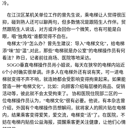
冷。
在江汉区某机关单位工作的曾先生说，乘电梯让人觉得很压
抑，碰到熟人还可以聊两句，但多数情况是跟陌生人作伴。贸
然跟陌生人说话，对方或许会回你一个微笑，也有可能是白
眼，唱“独角戏”谁都觉得不自在。
电梯太“冷”怎么办？曾先生建议：导入“电梯文化”，给电梯
添“味”加“温”,对此，那些“电梯就是办公室”的电梯操作员有何
看法？昨日，记者前往商场、医院等地采访。
SOGO垂直电梯操作员肖小姐说，每天在狭窄的电梯内站近
6个小时确实很单调。许多人在电梯外还有说有笑，可一进电
梯就变得不声不响，就连她都会受影响变得拘束起来。如果能
营造一种“电梯文化”，比如：向顾客介绍每层楼的商品、促销
活动等，彼此就不会太受拘束了。 协和医院住院部二区的一
位电梯操作员认为，“电梯文化”很有必要。他说，有本杂志曾
介绍，外国有个电梯操作员想解闷，就将家人的照片贴在电梯
内，结果乘客变得爱笑，爱交流，电梯变“活”了。在医院，不
妨在电梯内贴些公益海报，提醒乘客更关注健康，让他们心情