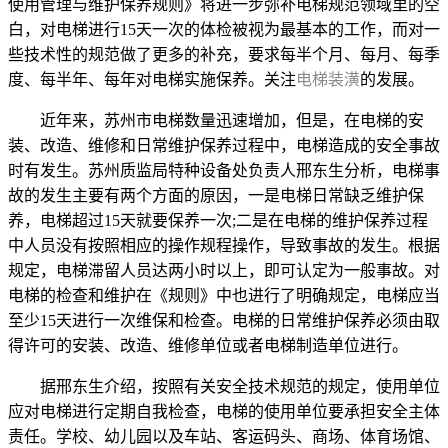
使用管理与维护保养规则》将进一步弥补电梯规范领域里的空
白，对电梯进行15天一次的体检被视为最基本的工作，而对一
些技术性的规范做了更多的补充，要求每半个月、每月、每季
度、每半年、每年对电梯实施保养。关注
电梯装潢
的发展。
近年来，苏州市电梯数量迅速增加，但是，在电梯的安
装、改造、维修和日常维护保养过程中，电梯造成的安全事故
时有发生。苏州质监局特种设备处负责人邢东生分析，电梯事
故的发生主要有两个方面的原因，一是电梯日常缺乏维护保
养，电梯超过15天就要保养一次;二是在电梯的维护保养过程
中人员没有按照相应的操作规程操作，导致事故的发生。根据
规定，电梯滞留人员达两小时以上，即可认定为一般事故。对
电梯的检查和维护在《规则》中也进行了明确规定，电梯应当
至少15天进行一次维保和检查。电梯的日常维护保养必须由取
得许可的安装、改造、维修单位或者电梯制造单位进行。
据邢东生介绍，按照有关安全技术规范的规定，使用单位
应对电梯进行定期自我检查，电梯的使用单位要承担安全主体
责任。学校、幼儿园以及车站、客运码头、商场、体育场馆、