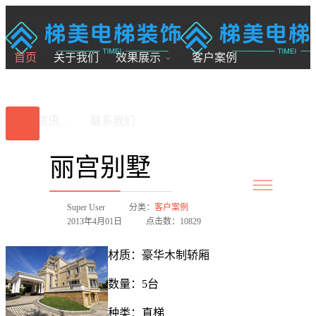
18200246881
7x24小时全国服务
首页
关于我们
效果展示
客户案例
新闻资讯
联系我们
丽宫别墅
Super User
分类：
客户案例
2013年4月01日
点击数：10829
材质：豪华木制轿厢
数量：5台
种类：直梯